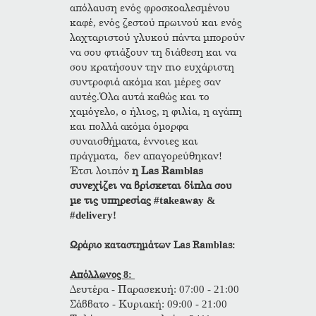
απόλαυση ενός φροσκοαλεσμένου
καφέ, ενός ζεστού πρωινού και ενός
λαχταριστού γλυκού πάντα μπορούν
να σου φτιάξουν τη διάθεση και να
σου κρατήσουν την πιο ευχάριστη
συντροφιά ακόμα και μέρες σαν
αυτές.Όλα αυτά καθώς και το
χαμόγελο, ο ήλιος, η φιλία, η αγάπη
και πολλά ακόμα όμορφα
συναισθήματα, έννοιες και
πράγματα, δεν απαγορεύθηκαν!
Έτσι λοιπόν
η Las Ramblas
συνεχίζει να βρίσκεται δίπλα σου
με τις υπηρεσίας #takeaway &
#delivery!
Ωράριο καταστημάτων Las Ramblas:
Απόλλωνος 8:
Δευτέρα - Παρασεκυή: 07:00 - 21:00
Σάββατο - Κυριακή: 09:00 - 21:00