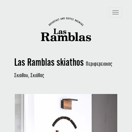
Toggle
navigation
Las Ramblas skiathos
Περιφερειακος
Σκιαθου, Σκιάθος