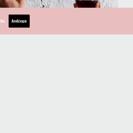
εδώ.
Αποδέχομαι
Κατεβάστε το Las Ramblas App