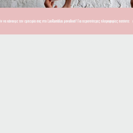
ύν να κάνουμε την εμπειρία σας στο LasRamblas μοναδική! Για περισσότερες πληροφορίες πατήστε
Εγγραφείτε στο newsletter μας