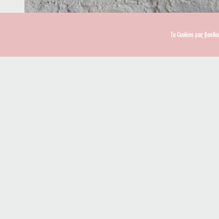
Τα Cookies μας βοηθο
info@lasramblas.coffee