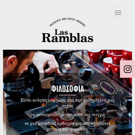
Toggle
navigation
ΦΙΛΟΣΟΦΙΑ
Είναι ανάγκη μας μέσα από την καθημερινή μας
σχέση
να μετατρέπουμε την κάθε σας στιγμή
σε μια μοναδική εμπειρία γεμάτη αξέχαστες
γεύσεις και μυρωδιές.