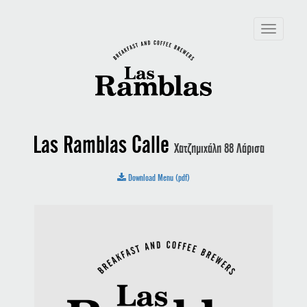
Toggle
navigation
Las Ramblas Calle
Χατζημιχάλη 88 Λάρισα
Download Menu (pdf)