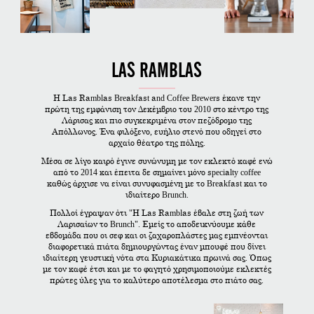
LAS RAMBLAS
Η Las Ramblas Breakfast and Coffee Brewers έκανε την
πρώτη της εμφάνιση τον Δεκέμβριο του 2010 στο κέντρο της
Λάρισας και πιο συγκεκριμένα στον πεζόδρομο της
Απόλλωνος. Ένα φιλόξενο, ευήλιο στενό που οδηγεί στο
αρχαίο θέατρο της πόλης.
Μέσα σε λίγο καιρό έγινε συνώνυμη με τον εκλεκτό καφέ ενώ
από το 2014 και έπειτα δε σημαίνει μόνο specialty coffee
καθώς άρχισε να είναι συνυφασμένη με το Breakfast και το
ιδιαίτερο Brunch.
Πολλοί έγραψαν ότι "Η Las Ramblas έβαλε στη ζωή των
Λαρισαίων το Brunch". Εμείς το αποδεικνύουμε κάθε
εβδομάδα που οι σεφ και οι ζαχαροπλάστες μας εμπνέονται
διαφορετικά πιάτα δημιουργώντας έναν μπουφέ που δίνει
ιδιαίτερη γευστική νότα στα Κυριακάτικα πρωινά σας. Όπως
με τον καφέ έτσι και με το φαγητό χρησιμοποιούμε εκλεκτές
πρώτες ύλες για το καλύτερο αποτέλεσμα στο πιάτο σας.