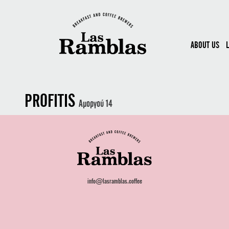
ABOUT US
PROFITIS
Αμοργού 14
info@lasramblas.coffee