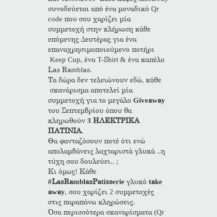
συνοδεύεται από ένα μοναδικό Qr
code που σου χαρίζει μία
συμμετοχή στην κλήρωση κάθε
επόμενης Δευτέρας για ένα
επαναχρησιμοποιούμενο ποτήρι
Keep Cup, ένα T-Shirt & ένα καπέλο
Las Ramblas.
Τα δώρα δεν τελειώνουν εδώ, κάθε
σκανάρισμα αποτελεί μία
συμμετοχή για το μεγάλο
Giveaway
του Σεπτεμβρίου όπου θα
κληρωθούν
3 ΗΛΕΚΤΡΙΚΑ
ΠΑΤΙΝΙΑ.
Θα φανταζόσουν ποτέ ότι ενώ
απολαμβάνεις λαχταριστά γλυκά ..η
τύχη σου δουλεύει.. ;
Κι όμως! Κάθε
#LasRamblasPatisserie
γλυκό
take
away
, σου χαρίζει 2 συμμετοχές
στις παραπάνω κληρώσεις.
Όσα περισσότερα σκαναρίσματα (Qr