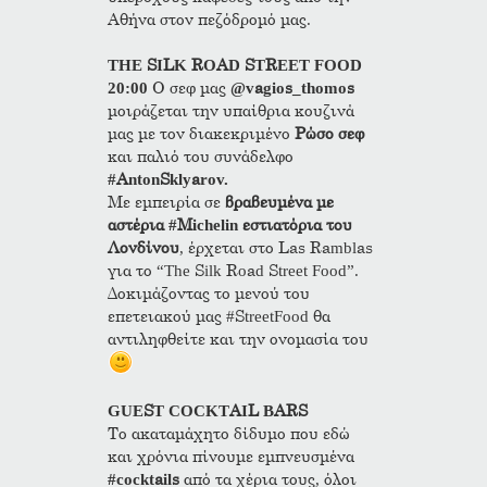
Αθήνα στον πεζόδρομό μας.
THE SILK ROAD STREET FOOD
20:00
Ο σεφ μας
@vagios_thomos
μοιράζεται την υπαίθρια κουζινά
μας με τον διακεκριμένο
Ρώσο σεφ
και παλιό του συνάδελφο
#AntonSklyarov.
Με εμπειρία σε
βραβευμένα με
αστέρια #Michelin εστιατόρια του
Λονδίνου
, έρχεται στο Las Ramblas
για το “The Silk Road Street Food”.
Δοκιμάζοντας το μενού του
επετειακού μας #StreetFood θα
αντιληφθείτε και την ονομασία του
GUEST COCKTAIL BARS
Το ακαταμάχητο δίδυμο που εδώ
και χρόνια πίνουμε εμπνευσμένα
#cocktails
από τα χέρια τους, όλοι