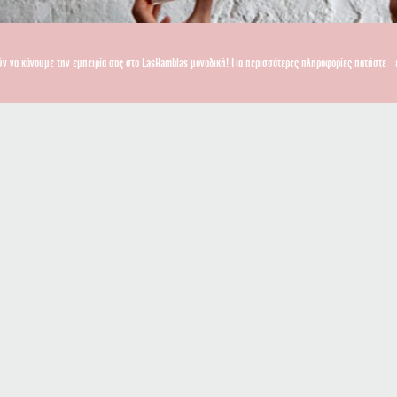
ύν να κάνουμε την εμπειρία σας στο LasRamblas μοναδική! Για περισσότερες πληροφορίες πατήστε
Εγγραφείτε στο newsletter μας