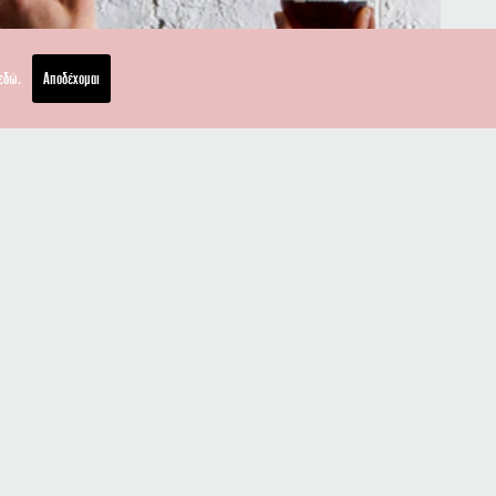
εδώ.
Αποδέχομαι
Κατεβάστε το Las Ramblas App