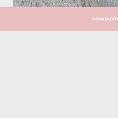
Τα Cookies μας βοηθο
info@lasramblas.coffee