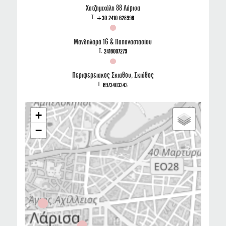
Χατζημιχάλη 88 Λάρισα
T.
+30 2410 628998
Μανδηλαρά 16 & Παπαναστασίου
T.
2416007279
Περιφερειακος Σκιαθου, Σκιάθος
T.
6973403343
+
−