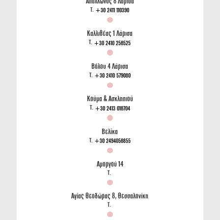
Απόλλωνος 8 Λαρισα
T.
+30 2411 110390
Καλλιθέας 1 Λάρισα
T.
+30 2410 256525
Βόλου 4 Λάρισα
T.
+30 2410 579080
Κούμα & Ασκληπιού
T.
+30 2413 016704
Βελίκα
T.
+30 2494056855
Αμοργού 14
T.
Αγίας Θεοδώρας 8, Θεσσαλονίκη
T.