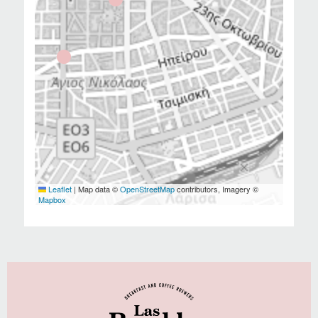
Leaflet
|
Map data ©
OpenStreetMap
contributors, Imagery ©
Mapbox